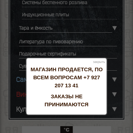
Системы беспенного розлива
Индукционные плиты
Тара и ёмкость
Литература по пивоварению
Подарочные сертификаты
закрыть
Сувенирная продукция
МАГАЗИН ПРОДАЕТСЯ, ПО
ВСЕМ ВОПРОСАМ +7 927
Самогоноварение
207 13 41
Виноделие
ЗАКАЗЫ НЕ
ПРИНИМАЮТСЯ
Кулинария