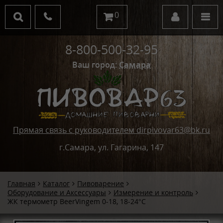
0
8-800-500-32-95
Ваш город:
Самара
Прямая связь с руководителем dirpivovar63@bk.ru
г.Самара, ул. Гагарина, 147
Главная
Каталог
Пивоварение
Оборудование и Аксессуары
Измерение и контроль
ЖК термометр BeerVingem 0-18, 18-24°С