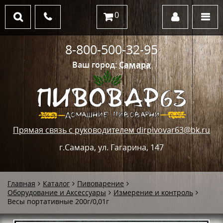
0
8-800-500-32-95
Ваш город:
Самара
Прямая связь с руководителем dirpivovar63@bk.ru
г.Самара, ул. Гагарина, 147
Главная
Каталог
Пивоварение
Оборудование и Аксессуары
Измерение и контроль
Весы портативные 200г/0,01г