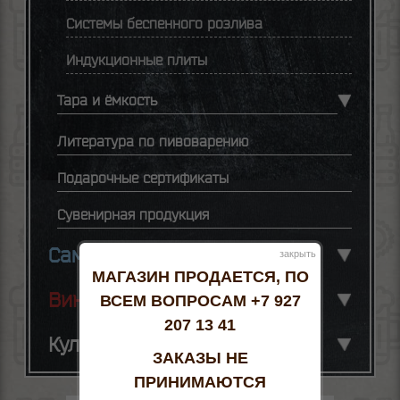
Системы беспенного розлива
Индукционные плиты
Тара и ёмкость
Литература по пивоварению
Подарочные сертификаты
Сувенирная продукция
Самогоноварение
закрыть
МАГАЗИН ПРОДАЕТСЯ, ПО
Виноделие
ВСЕМ ВОПРОСАМ +7 927
207 13 41
Кулинария
ЗАКАЗЫ НЕ
ПРИНИМАЮТСЯ