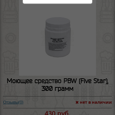
Моющее средство PBW (Five Star),
300 грамм
нет в наличии
Отзывы(0)
430 руб.