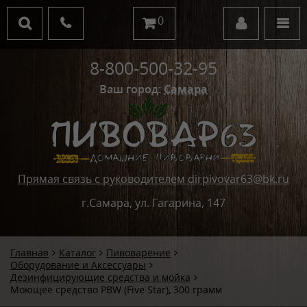
0
8-800-500-32-95
Ваш город:
Самара
Прямая связь с руководителем dirpivovar63@bk.ru
г.Самара, ул. Гагарина, 147
Главная
Каталог
Пивоварение
Оборудование и Аксессуары
Дезинфицирующие средства и мойка
Моющее средство PBW (Five Star), 300 грамм