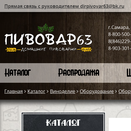
Прямая связь с руководителем dirpivovar63@bk.ru
г.Самара, 
8-800-500
8(846)229
8-903-301
Каталог
Распродажа
Ш
Главная
Каталог
Виноделие
Оборудование
Обор
Каталог