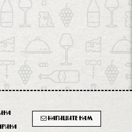
рина
Напишите нам
гарина