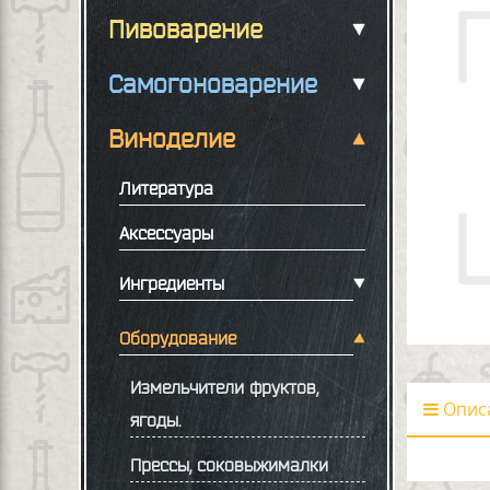
Пивоварение
Самогоноварение
Виноделие
Литература
Аксессуары
Ингредиенты
Оборудование
Измельчители фруктов,
Опис
ягоды.
Прессы, соковыжималки