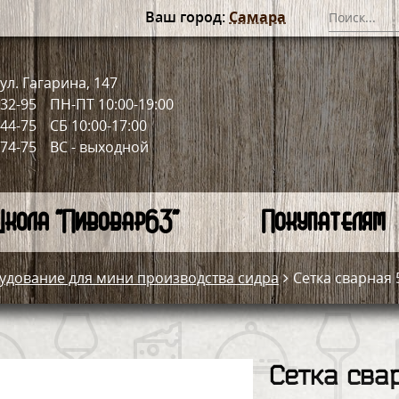
Ваш город:
Самара
ул. Гагарина, 147
-32-95
ПН-ПТ 10:00-19:00
-44-75
СБ 10:00-17:00
-74-75
ВС - выходной
кола "Пивовар63"
Покупателям
удование для мини производства сидра
Сетка сварная 
Сетка свар