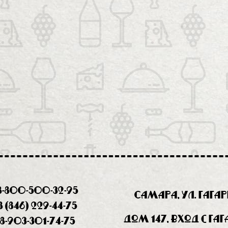
8-800-500-32-95
Самара, ул. Гага
8 (846) 229-44-75
дом 147, вход с Га
8-903-301-74-75