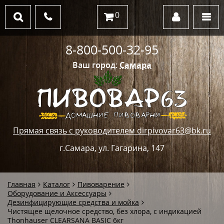
0
8-800-500-32-95
Ваш город:
Самара
Прямая связь с руководителем dirpivovar63@bk.ru
г.Самара, ул. Гагарина, 147
Главная
Каталог
Пивоварение
Оборудование и Аксессуары
Дезинфицирующие средства и мойка
Чистящее щелочное средство, без хлора, с индикацией
Thonhauser CLEARSANA BASIC 6кг